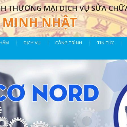
H THƯƠNG MẠI DỊCH VỤ SỬA CHỮ
MINH NHẬT
PHẨM
DỊCH VỤ
CÔNG TRÌNH
TIN TỨC