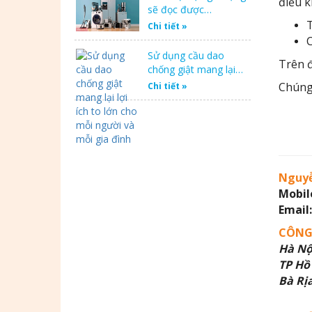
điều k
sẽ đọc được…
T
Chi tiết »
C
Sử dụng cầu dao
Trên đ
chống giật mang lại…
Chúng 
Chi tiết »
Nguyễ
Mobil
Email:
CÔNG
Hà Nộ
TP Hồ
Bà Rị