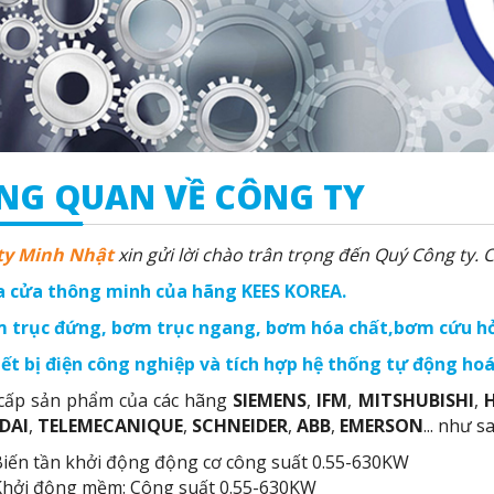
NG QUAN VỀ CÔNG TY
ty Minh Nhật
xin gửi lời chào trân trọng đến Quý Công ty.
óa cửa thông minh của hãng KEES KOREA.
ơm trục đứng, bơm trục ngang, bơm hóa chất,bơm cứu hỏ
hiết bị điện công nghiệp và tích hợp hệ thống tự động ho
cấp sản phẩm của các hãng
SIEMENS
,
IFM
,
MITSHUBISHI
,
DAI
,
TELEMECANIQUE
,
SCHNEIDER
,
ABB
,
EMERSON
... như s
iến tần khởi động động cơ công suất 0.55-630KW
hởi động mềm: Công suất 0.55-630KW