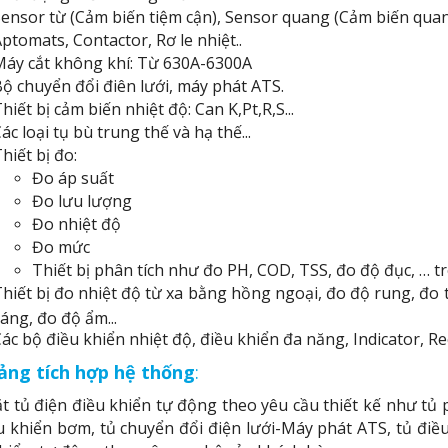
ensor từ (Cảm biến tiệm cận), Sensor quang (Cảm biến quan
ptomats, Contactor, Rơ le nhiệt..
áy cắt không khí: Từ 630A-6300A
ộ chuyển đổi điên lưới, máy phát ATS.
hiết bị cảm biến nhiệt độ: Can K,Pt,R,S...
ác loại tụ bù trung thế và hạ thế...
hiết bị đo:
Đo áp suất
Đo lưu lượng
Đo nhiệt độ
Đo mức
Thiết bị phân tích như đo PH, COD, TSS, đo độ đục, … tr
hiết bị đo nhiệt độ từ xa bằng hồng ngoại, đo độ rung, đo
áng, đo độ ẩm...
ác bộ điều khiển nhiệt độ, điều khiển đa năng, Indicator, R
ảng tích hợp hệ thống
:
t tủ điện điều khiển tự động theo yêu cầu thiết kế như tủ 
u khiển bơm, tủ chuyển đổi điện lưới-Máy phát ATS, tủ điều