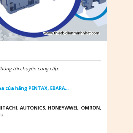
 Chúng tôi chuyên cung cấp:
a của hãng PENTAX, EBARA...
á
HITACHI
,
AUTONICS
,
HONEYWWEL
,
OMRON
,
au: