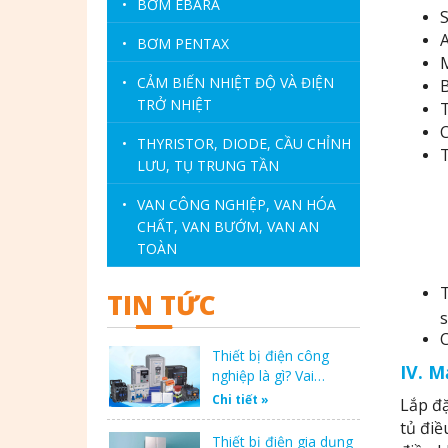
•
BƠM EBARA
S
A
•
BƠM PENTAX
M
•
CẢM BIẾN NHIỆT ĐỘ VÀ ĐIỆN
B
TRỞ NHIỆT
T
C
•
THYRISTOR, DIODE, CẦU CHỈNH
T
LƯU, TỤ TRUNG TẦN
•
VAN CÔNG NGHIỆP, VAN HÓA
CHẤT, VAN BƯỚM, VAN AN
TOÀN
T
TIN TỨC
s
C
Thiết bị điện công
IV. M
nghiệp là gì? Vai…
Chi tiết »
Lắp đặ
tủ điề
Thiết bị điện gia dụng