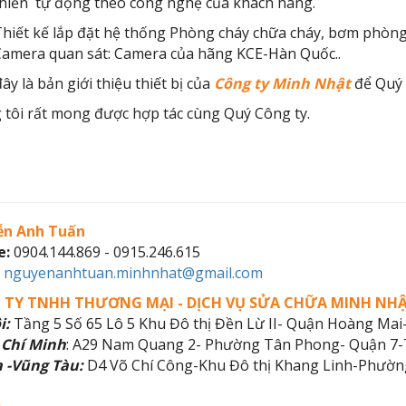
hiển tự động theo công nghệ của khách hàng.
hiết kế lắp đặt hệ thống Phòng cháy chữa cháy, bơm phòng
amera quan sát: Camera của hãng KCE-Hàn Quốc..
ây là bản giới thiệu thiết bị của
Công ty Minh Nhật
để Quý 
tôi rất mong được hợp tác cùng Quý Công ty.
n Anh Tuấn
e:
0904.144.869 - 0915.246.615
nguyenanhtuan.minhnhat@gmail.com
 TY TNHH THƯƠNG MẠI - DỊCH VỤ SỬA CHỮA MINH NH
i:
Tầng 5 Số 65 Lô 5 Khu Đô thị Đền Lừ II- Quận Hoàng Mai-
 Chí Minh
: A29 Nam Quang 2- Phường Tân Phong- Quận 7-
a -Vũng Tàu:
D4 Võ Chí Công-Khu Đô thị Khang Linh-Phường