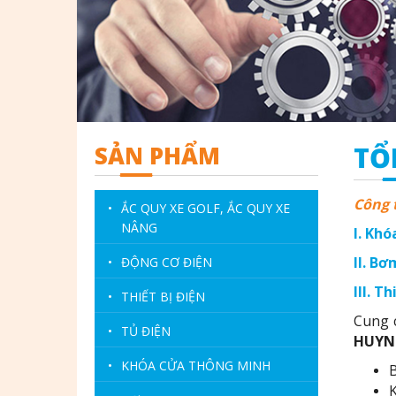
SẢN PHẨM
TỔ
Công 
•
ẮC QUY XE GOLF, ẮC QUY XE
NÂNG
I. Kh
II. B
•
ĐỘNG CƠ ĐIỆN
III. T
•
THIẾT BỊ ĐIỆN
Cung 
•
TỦ ĐIỆN
HUYN
•
KHÓA CỬA THÔNG MINH
B
K