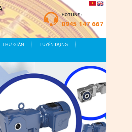
A
HOTLINE :
0945 147 667
THƯ GIÃN
TUYỂN DỤNG