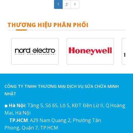
1
2
>
THƯƠNG HIỆU PHÂN PHỐI
CÔNG TY TNHH THƯƠNG MẠI DỊCH VỤ SỬA CHỮA MINH
NHẬT
Hà Nội:
Tầng 5, Số 65, Lô 5, KĐT Đền Lừ II, Q.Hoàng
Mai, Hà Nội
TP.HCM
: A29 Nam Quang 2, Phường Tân
Phong, Quận 7, TP.HCM