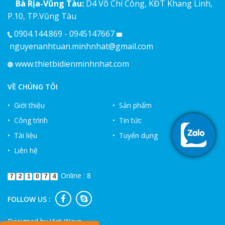
Bà Rịa-Vũng Tàu:
D4 Võ Chí Công, KĐT Khang Linh,
P.10, TP.Vũng Tàu
0904.144.869 - 0945147667
nguyenanhtuan.minhnhat@gmail.com
www.thietbidienminhnhat.com
VỀ CHÚNG TÔI
• Giới thiệu
• Sản phẩm
• Công trình
• Tin tức
• Tài liệu
• Tuyển dụng
• Liên hệ
Online : 8
7
2
1
0
7
4
FOLLOW US :
Designed by
Viet Wave