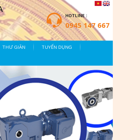
A
HOTLINE :
0945 147 667
THƯ GIÃN
TUYỂN DỤNG