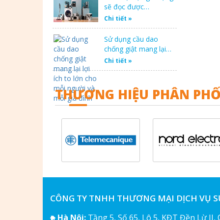
sẽ đọc được…
Chi tiết »
Sử dụng cầu dao
chống giật mang lại…
Chi tiết »
THƯƠNG HIỆU PHÂN PHỐ
CÔNG TY TNHH THƯƠNG MẠI DỊCH VỤ 
Hà Nội:
Tầng 5, Số 65, Lô 5, KĐT Đền Lừ II,