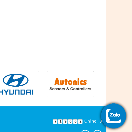
Online : 9
7
1
9
6
6
2