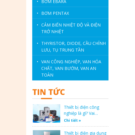
•
BƠM EBARA
•
BƠM PENTAX
•
CẢM BIẾN NHIỆT ĐỘ VÀ ĐIỆN
TRỞ NHIỆT
•
THYRISTOR, DIODE, CẦU CHỈNH
LƯU, TỤ TRUNG TẦN
•
VAN CÔNG NGHIỆP, VAN HÓA
CHẤT, VAN BƯỚM, VAN AN
TOÀN
TIN TỨC
Thiết bị điện công
nghiệp là gì? Vai…
Chi tiết »
Thiết bị điện gia dụng