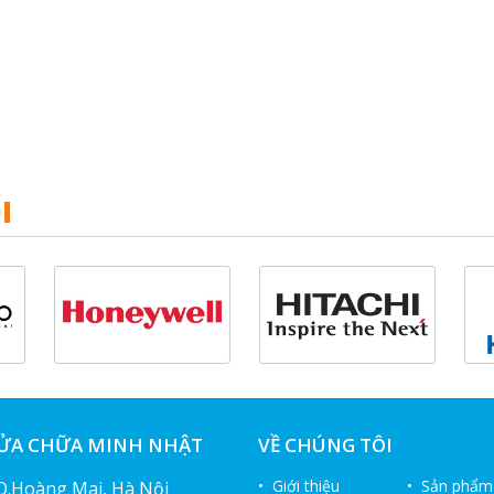
I
SỬA CHỮA MINH NHẬT
VỀ CHÚNG TÔI
• Giới thiệu
• Sản phẩm
 Q.Hoàng Mai, Hà Nội