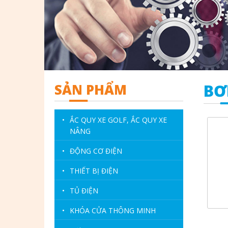
SẢN PHẨM
BƠ
•
ẮC QUY XE GOLF, ẮC QUY XE
NÂNG
•
ĐỘNG CƠ ĐIỆN
•
THIẾT BỊ ĐIỆN
•
TỦ ĐIỆN
•
KHÓA CỬA THÔNG MINH