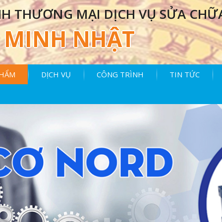
H THƯƠNG MẠI DỊCH VỤ SỬA CHỮ
MINH NHẬT
PHẨM
DỊCH VỤ
CÔNG TRÌNH
TIN TỨC