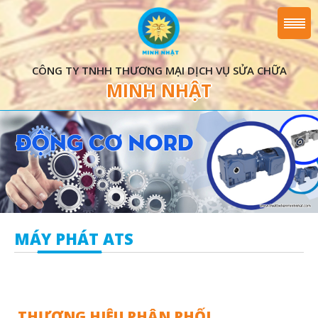
CÔNG TY TNHH THƯƠNG MẠI DỊCH VỤ SỬA CHỮA
MINH NHẬT
MÁY PHÁT ATS
THƯƠNG HIỆU PHÂN PHỐI