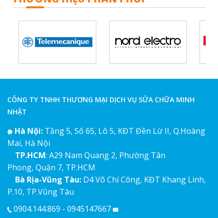
CÔNG TY TNHH THƯƠNG MẠI DỊCH VỤ SỬA CHỮA MINH
NHẬT
Hà Nội:
Tầng 5, Số 65, Lô 5, KĐT Đền Lừ II, Q.Hoàng
Mai, Hà Nội
TP.HCM
: A29 Nam Quang 2, Phường Tân
Phong, Quận 7, TP.HCM
Bà Rịa-Vũng Tàu:
D4 Võ Chí Công, KĐT Khang Linh,
P.10, TP.Vũng Tàu
0904.144.869 - 0945147667