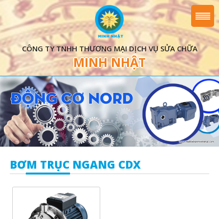
CÔNG TY TNHH THƯƠNG MẠI DỊCH VỤ SỬA CHỮA
MINH NHẬT
BƠM TRỤC NGANG CDX