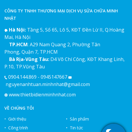
CÔNG TY TNHH THƯƠNG MẠI DỊCH VỤ SỬA CHỮA MINH
NHẬT
Hà Nội:
Tầng 5, Số 65, Lô 5, KĐT Đền Lừ II, Q.Hoàng
Mai, Hà Nội
TP.HCM
: A29 Nam Quang 2, Phường Tân
Phong, Quận 7, TP.HCM
Bà Rịa-Vũng Tàu:
D4 Võ Chí Công, KĐT Khang Linh,
P.10, TP.Vũng Tàu
0904.144.869 - 0945147667
nguyenanhtuan.minhnhat@gmail.com
www.thietbidienminhnhat.com
VỀ CHÚNG TÔI
• Giới thiệu
• Sản phẩm
• Công trình
• Tin tức