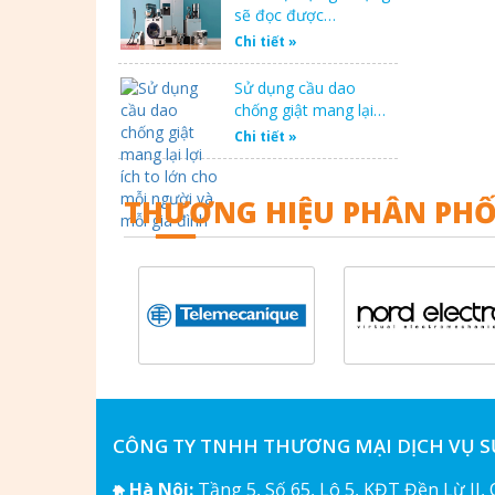
sẽ đọc được…
Chi tiết »
Sử dụng cầu dao
chống giật mang lại…
Chi tiết »
THƯƠNG HIỆU PHÂN PHỐ
CÔNG TY TNHH THƯƠNG MẠI DỊCH VỤ 
Hà Nội:
Tầng 5, Số 65, Lô 5, KĐT Đền Lừ II,