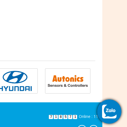
Online : 11
7
1
8
5
7
1