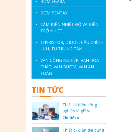
•
BƠM EBARA
•
BƠM PENTAX
•
CẢM BIẾN NHIỆT ĐỘ VÀ ĐIỆN
TRỞ NHIỆT
•
THYRISTOR, DIODE, CẦU CHỈNH
LƯU, TỤ TRUNG TẦN
•
VAN CÔNG NGHIỆP, VAN HÓA
CHẤT, VAN BƯỚM, VAN AN
TOÀN
TIN TỨC
Thiết bị điện công
nghiệp là gì? Vai…
Chi tiết »
Thiết bị điện gia dụng