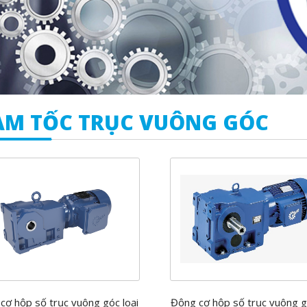
ẢM TỐC TRỤC VUÔNG GÓC
cơ hộp số trục vuông góc loại
Động cơ hộp số trục vuông g