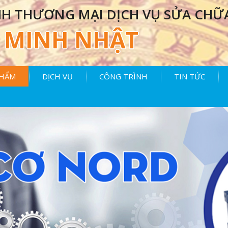
H THƯƠNG MẠI DỊCH VỤ SỬA CHỮ
MINH NHẬT
PHẨM
DỊCH VỤ
CÔNG TRÌNH
TIN TỨC