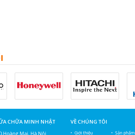
I
SỬA CHỮA MINH NHẬT
VỀ CHÚNG TÔI
• Giới thiệu
• Sản phẩm
 Q.Hoàng Mai, Hà Nội