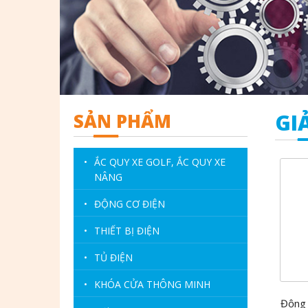
SẢN PHẨM
GI
•
ẮC QUY XE GOLF, ẮC QUY XE
NÂNG
•
ĐỘNG CƠ ĐIỆN
•
THIẾT BỊ ĐIỆN
•
TỦ ĐIỆN
•
KHÓA CỬA THÔNG MINH
Động 