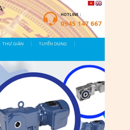
A
HOTLINE :
0945 147 667
THƯ GIÃN
TUYỂN DỤNG