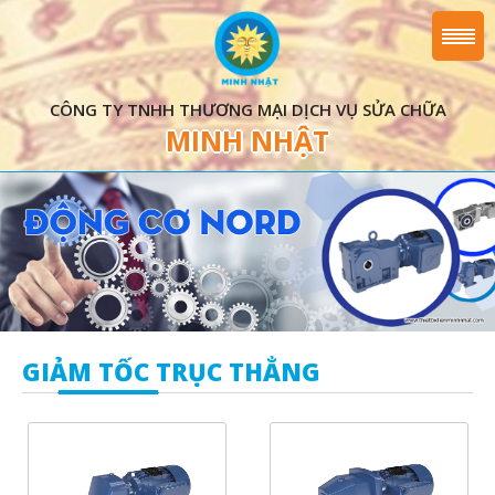
CÔNG TY TNHH THƯƠNG MẠI DỊCH VỤ SỬA CHỮA
MINH NHẬT
GIẢM TỐC TRỤC THẲNG