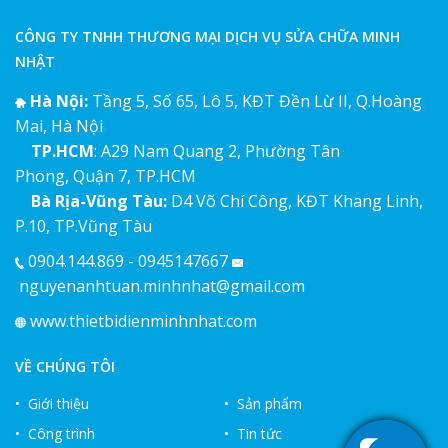
CÔNG TY TNHH THƯƠNG MẠI DỊCH VỤ SỬA CHỮA MINH
NHẬT
Hà Nội:
Tầng 5, Số 65, Lô 5, KĐT Đền Lừ II, Q.Hoàng
Mai, Hà Nội
TP.HCM
: A29 Nam Quang 2, Phường Tân
Phong, Quận 7, TP.HCM
Bà Rịa-Vũng Tàu:
D4 Võ Chí Công, KĐT Khang Linh,
P.10, TP.Vũng Tàu
0904.144.869 - 0945147667
nguyenanhtuan.minhnhat@gmail.com
www.thietbidienminhnhat.com
VỀ CHÚNG TÔI
• Giới thiệu
• Sản phẩm
• Công trình
• Tin tức