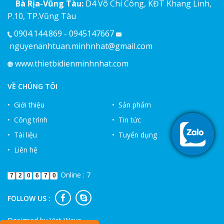
Bà Rịa-Vũng Tàu:
D4 Võ Chí Công, KĐT Khang Linh,
P.10, TP.Vũng Tàu
0904.144.869 - 0945147667
nguyenanhtuan.minhnhat@gmail.com
www.thietbidienminhnhat.com
VỀ CHÚNG TÔI
• Giới thiệu
• Sản phẩm
• Công trình
• Tin tức
• Tài liệu
• Tuyển dụng
• Liên hệ
Online : 7
7
2
0
6
7
0
FOLLOW US :
Designed by
Viet Wave