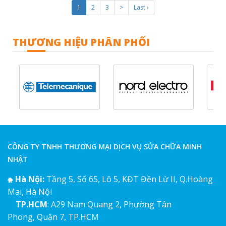
1
2
3
>
Last ›
THƯƠNG HIỆU PHÂN PHỐI
CÔNG TY TNHH THƯƠNG MẠI DỊCH VỤ SỬA CHỮA MINH
NHẬT
Hà Nội:
Tầng 5, Số 65, Lô 5, KĐT Đền Lừ II, Q.Hoàng
Mai, Hà Nội
TP.HCM
: A29 Nam Quang 2, Phường Tân
Phong, Quận 7, TP.HCM