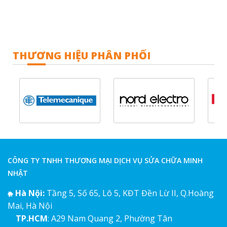
THƯƠNG HIỆU PHÂN PHỐI
CÔNG TY TNHH THƯƠNG MẠI DỊCH VỤ SỬA CHỮA MINH
NHẬT
Hà Nội:
Tầng 5, Số 65, Lô 5, KĐT Đền Lừ II, Q.Hoàng
Mai, Hà Nội
TP.HCM
: A29 Nam Quang 2, Phường Tân