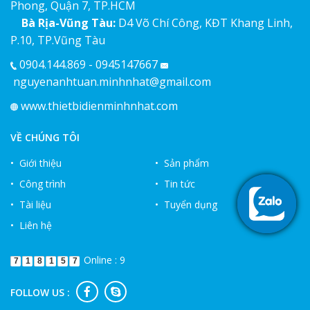
Phong, Quận 7, TP.HCM
Bà Rịa-Vũng Tàu:
D4 Võ Chí Công, KĐT Khang Linh,
P.10, TP.Vũng Tàu
0904.144.869 - 0945147667
nguyenanhtuan.minhnhat@gmail.com
www.thietbidienminhnhat.com
VỀ CHÚNG TÔI
• Giới thiệu
• Sản phẩm
• Công trình
• Tin tức
• Tài liệu
• Tuyển dụng
• Liên hệ
Online : 9
7
1
8
1
5
7
FOLLOW US :