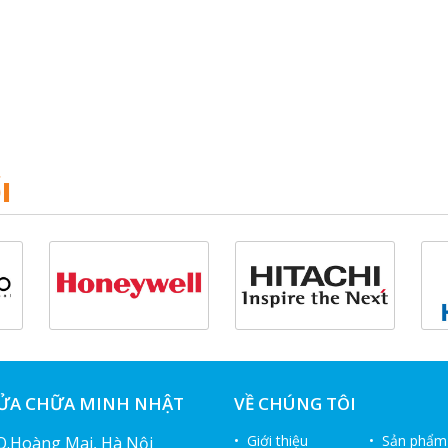
I
SỬA CHỮA MINH NHẬT
VỀ CHÚNG TÔI
• Giới thiệu
• Sản phẩm
 Q.Hoàng Mai, Hà Nội