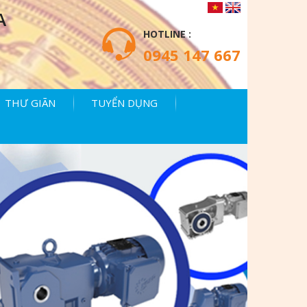
A
HOTLINE :
0945 147 667
THƯ GIÃN
TUYỂN DỤNG