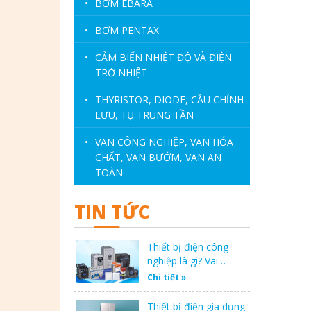
•
BƠM EBARA
•
BƠM PENTAX
•
CẢM BIẾN NHIỆT ĐỘ VÀ ĐIỆN
TRỞ NHIỆT
•
THYRISTOR, DIODE, CẦU CHỈNH
LƯU, TỤ TRUNG TẦN
•
VAN CÔNG NGHIỆP, VAN HÓA
CHẤT, VAN BƯỚM, VAN AN
TOÀN
TIN TỨC
Thiết bị điện công
nghiệp là gì? Vai…
Chi tiết »
Thiết bị điện gia dụng