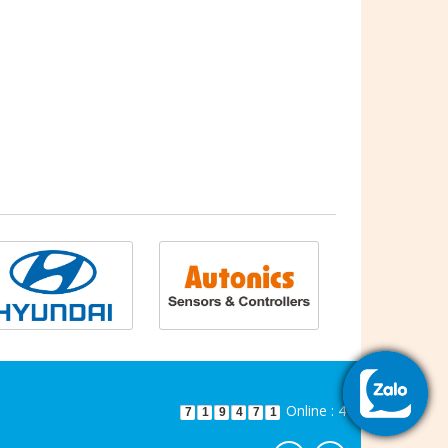
Online : 4
7
1
9
4
7
1