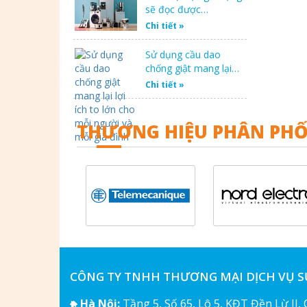
sẽ đọc được…
Chi tiết »
Sử dụng cầu dao
chống giật mang lại…
Chi tiết »
THƯƠNG HIỆU PHÂN PHỐ
CÔNG TY TNHH THƯƠNG MẠI DỊCH VỤ 
Hà Nội:
Tầng 5, Số 65, Lô 5, KĐT Đền Lừ II,