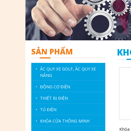
SẢN PHẨM
KH
•
ẮC QUY XE GOLF, ẮC QUY XE
NÂNG
•
ĐỘNG CƠ ĐIỆN
•
THIẾT BỊ ĐIỆN
•
TỦ ĐIỆN
•
KHÓA CỬA THÔNG MINH
Khóa 