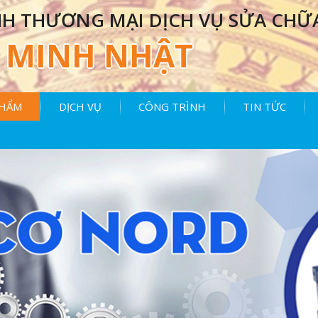
H THƯƠNG MẠI DỊCH VỤ SỬA CHỮ
MINH NHẬT
PHẨM
DỊCH VỤ
CÔNG TRÌNH
TIN TỨC