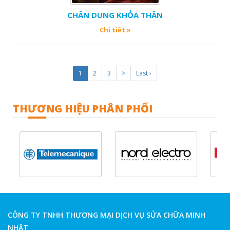
CHÂN DUNG KHỎA THÂN
Chi tiết »
1
2
3
>
Last ›
THƯƠNG HIỆU PHÂN PHỐI
CÔNG TY TNHH THƯƠNG MẠI DỊCH VỤ SỬA CHỮA MINH
NHẬT