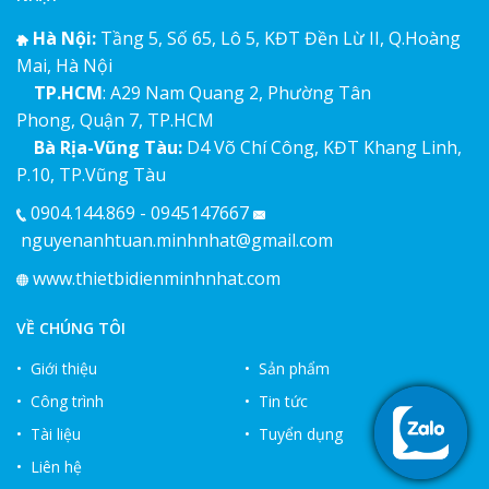
Hà Nội:
Tầng 5, Số 65, Lô 5, KĐT Đền Lừ II, Q.Hoàng
Mai, Hà Nội
TP.HCM
: A29 Nam Quang 2, Phường Tân
Phong, Quận 7, TP.HCM
Bà Rịa-Vũng Tàu:
D4 Võ Chí Công, KĐT Khang Linh,
P.10, TP.Vũng Tàu
0904.144.869 - 0945147667
nguyenanhtuan.minhnhat@gmail.com
www.thietbidienminhnhat.com
VỀ CHÚNG TÔI
• Giới thiệu
• Sản phẩm
• Công trình
• Tin tức
• Tài liệu
• Tuyển dụng
• Liên hệ