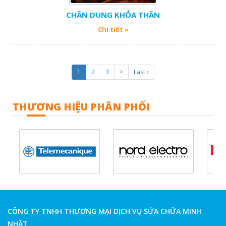
CHÂN DUNG KHỎA THÂN
Chi tiết »
1
2
3
>
Last ›
THƯƠNG HIỆU PHÂN PHỐI
CÔNG TY TNHH THƯƠNG MẠI DỊCH VỤ SỬA CHỮA MINH
NHẬT