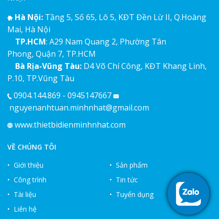
Hà Nội:
Tầng 5, Số 65, Lô 5, KĐT Đền Lừ II, Q.Hoàng
Mai, Hà Nội
TP.HCM
: A29 Nam Quang 2, Phường Tân
Phong, Quận 7, TP.HCM
Bà Rịa-Vũng Tàu:
D4 Võ Chí Công, KĐT Khang Linh,
P.10, TP.Vũng Tàu
0904.144.869 - 0945147667
nguyenanhtuan.minhnhat@gmail.com
www.thietbidienminhnhat.com
VỀ CHÚNG TÔI
• Giới thiệu
• Sản phẩm
• Công trình
• Tin tức
• Tài liệu
• Tuyển dụng
• Liên hệ