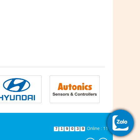
Online : 11
7
1
9
0
3
9