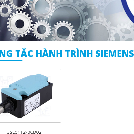
NG TẮC HÀNH TRÌNH SIEMENS
3SE5112-0CD02