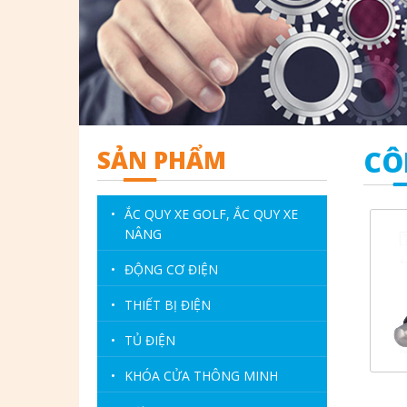
SẢN PHẨM
CÔ
•
ẮC QUY XE GOLF, ẮC QUY XE
NÂNG
•
ĐỘNG CƠ ĐIỆN
•
THIẾT BỊ ĐIỆN
•
TỦ ĐIỆN
•
KHÓA CỬA THÔNG MINH