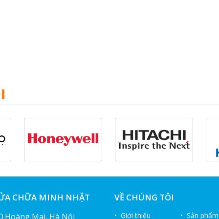
I
SỬA CHỮA MINH NHẬT
VỀ CHÚNG TÔI
• Giới thiệu
• Sản phẩm
 Q.Hoàng Mai, Hà Nội