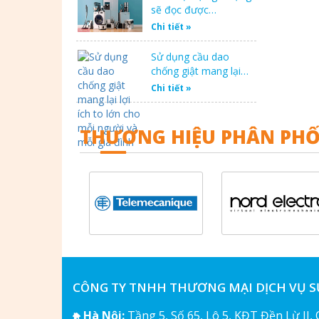
sẽ đọc được…
Chi tiết »
Sử dụng cầu dao
chống giật mang lại…
Chi tiết »
THƯƠNG HIỆU PHÂN PHỐ
CÔNG TY TNHH THƯƠNG MẠI DỊCH VỤ 
Hà Nội:
Tầng 5, Số 65, Lô 5, KĐT Đền Lừ II,