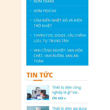
•
BƠM EBARA
•
BƠM PENTAX
•
CẢM BIẾN NHIỆT ĐỘ VÀ ĐIỆN
TRỞ NHIỆT
•
THYRISTOR, DIODE, CẦU CHỈNH
LƯU, TỤ TRUNG TẦN
•
VAN CÔNG NGHIỆP, VAN HÓA
CHẤT, VAN BƯỚM, VAN AN
TOÀN
TIN TỨC
Thiết bị điện công
nghiệp là gì? Vai…
Chi tiết »
Thiết bị điện gia dụng