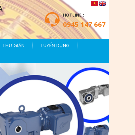
A
HOTLINE :
0945 147 667
THƯ GIÃN
TUYỂN DỤNG