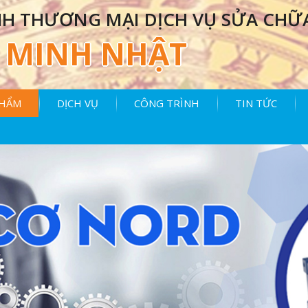
H THƯƠNG MẠI DỊCH VỤ SỬA CHỮ
MINH NHẬT
PHẨM
DỊCH VỤ
CÔNG TRÌNH
TIN TỨC