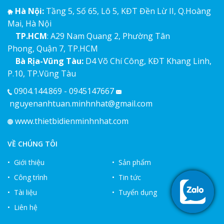
Hà Nội:
Tầng 5, Số 65, Lô 5, KĐT Đền Lừ II, Q.Hoàng
Mai, Hà Nội
TP.HCM
: A29 Nam Quang 2, Phường Tân
Phong, Quận 7, TP.HCM
Bà Rịa-Vũng Tàu:
D4 Võ Chí Công, KĐT Khang Linh,
P.10, TP.Vũng Tàu
0904.144.869 - 0945147667
nguyenanhtuan.minhnhat@gmail.com
www.thietbidienminhnhat.com
VỀ CHÚNG TÔI
• Giới thiệu
• Sản phẩm
• Công trình
• Tin tức
• Tài liệu
• Tuyển dụng
• Liên hệ