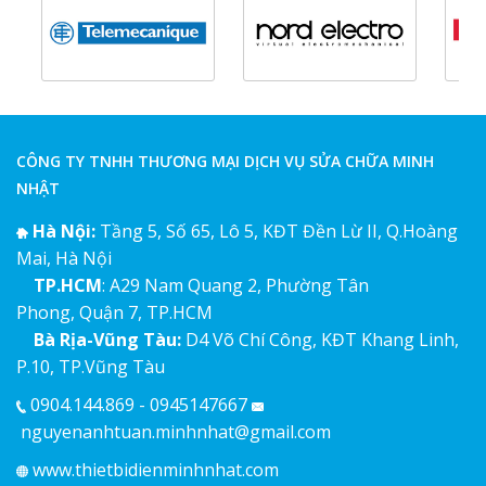
CÔNG TY TNHH THƯƠNG MẠI DỊCH VỤ SỬA CHỮA MINH
NHẬT
Hà Nội:
Tầng 5, Số 65, Lô 5, KĐT Đền Lừ II, Q.Hoàng
Mai, Hà Nội
TP.HCM
: A29 Nam Quang 2, Phường Tân
Phong, Quận 7, TP.HCM
Bà Rịa-Vũng Tàu:
D4 Võ Chí Công, KĐT Khang Linh,
P.10, TP.Vũng Tàu
0904.144.869 - 0945147667
nguyenanhtuan.minhnhat@gmail.com
www.thietbidienminhnhat.com