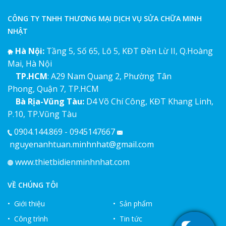
CÔNG TY TNHH THƯƠNG MẠI DỊCH VỤ SỬA CHỮA MINH
NHẬT
Hà Nội:
Tầng 5, Số 65, Lô 5, KĐT Đền Lừ II, Q.Hoàng
Mai, Hà Nội
TP.HCM
: A29 Nam Quang 2, Phường Tân
Phong, Quận 7, TP.HCM
Bà Rịa-Vũng Tàu:
D4 Võ Chí Công, KĐT Khang Linh,
P.10, TP.Vũng Tàu
0904.144.869 - 0945147667
nguyenanhtuan.minhnhat@gmail.com
www.thietbidienminhnhat.com
VỀ CHÚNG TÔI
• Giới thiệu
• Sản phẩm
• Công trình
• Tin tức