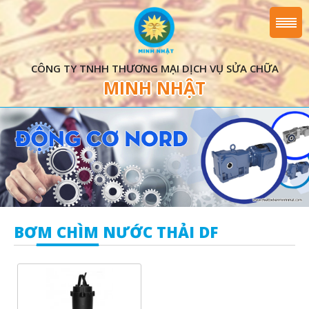
CÔNG TY TNHH THƯƠNG MẠI DỊCH VỤ SỬA CHỮA
MINH NHẬT
BƠM CHÌM NƯỚC THẢI DF