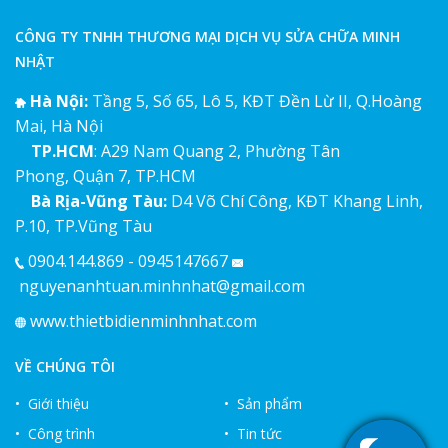
CÔNG TY TNHH THƯƠNG MẠI DỊCH VỤ SỬA CHỮA MINH
NHẬT
Hà Nội:
Tầng 5, Số 65, Lô 5, KĐT Đền Lừ II, Q.Hoàng
Mai, Hà Nội
TP.HCM
: A29 Nam Quang 2, Phường Tân
Phong, Quận 7, TP.HCM
Bà Rịa-Vũng Tàu:
D4 Võ Chí Công, KĐT Khang Linh,
P.10, TP.Vũng Tàu
0904.144.869 - 0945147667
nguyenanhtuan.minhnhat@gmail.com
www.thietbidienminhnhat.com
VỀ CHÚNG TÔI
• Giới thiệu
• Sản phẩm
• Công trình
• Tin tức