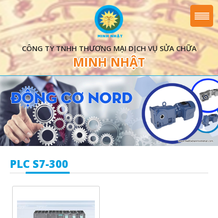
CÔNG TY TNHH THƯƠNG MẠI DỊCH VỤ SỬA CHỮA
MINH NHẬT
PLC S7-300