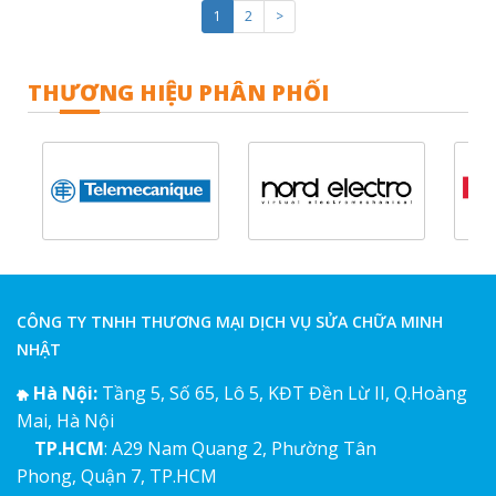
1
2
>
THƯƠNG HIỆU PHÂN PHỐI
CÔNG TY TNHH THƯƠNG MẠI DỊCH VỤ SỬA CHỮA MINH
NHẬT
Hà Nội:
Tầng 5, Số 65, Lô 5, KĐT Đền Lừ II, Q.Hoàng
Mai, Hà Nội
TP.HCM
: A29 Nam Quang 2, Phường Tân
Phong, Quận 7, TP.HCM