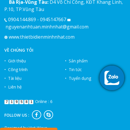
Bà Rịa-Vũng Tàu:
D4 Võ Chí Công, KĐT Khang Linh,
P.10, TP.Vũng Tàu
0904.144.869 - 0945147667
nguyenanhtuan.minhnhat@gmail.com
www.thietbidienminhnhat.com
VỀ CHÚNG TÔI
• Giới thiệu
• Sản phẩm
• Công trình
• Tin tức
• Tài liệu
• Tuyển dụng
• Liên hệ
Online : 6
7
1
9
5
8
1
FOLLOW US :
Designed by
Viet Wave