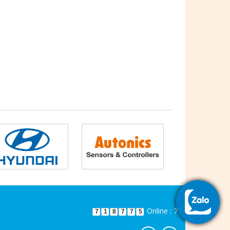
Online : 7
7
1
8
7
7
5