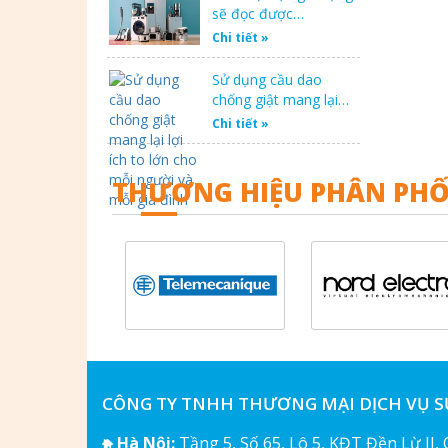
sẽ đọc được…
Chi tiết »
Sử dụng cầu dao
chống giật mang lại…
Chi tiết »
THƯƠNG HIỆU PHÂN PHỐ
CÔNG TY TNHH THƯƠNG MẠI DỊCH VỤ 
Hà Nội:
Tầng 5, Số 65, Lô 5, KĐT Đền Lừ II,