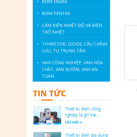
•
BƠM EBARA
•
BƠM PENTAX
•
CẢM BIẾN NHIỆT ĐỘ VÀ ĐIỆN
TRỞ NHIỆT
•
THYRISTOR, DIODE, CẦU CHỈNH
LƯU, TỤ TRUNG TẦN
•
VAN CÔNG NGHIỆP, VAN HÓA
CHẤT, VAN BƯỚM, VAN AN
TOÀN
TIN TỨC
Thiết bị điện công
nghiệp là gì? Vai…
Chi tiết »
Thiết bị điện gia dụng