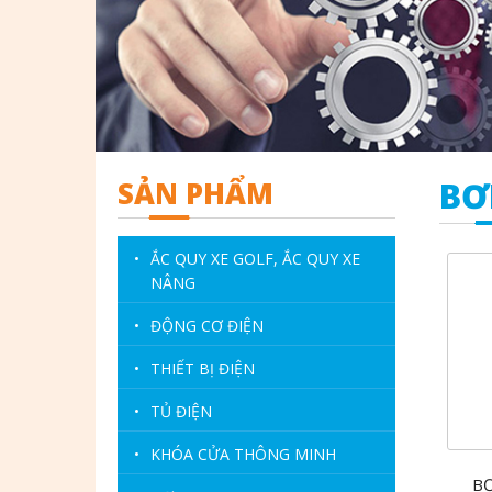
SẢN PHẨM
BƠ
•
ẮC QUY XE GOLF, ẮC QUY XE
NÂNG
•
ĐỘNG CƠ ĐIỆN
•
THIẾT BỊ ĐIỆN
•
TỦ ĐIỆN
•
KHÓA CỬA THÔNG MINH
B