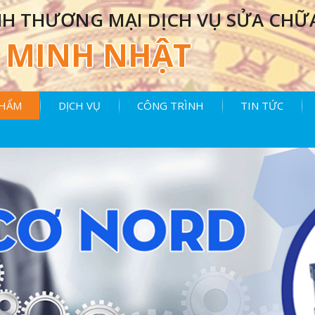
H THƯƠNG MẠI DỊCH VỤ SỬA CHỮ
MINH NHẬT
PHẨM
DỊCH VỤ
CÔNG TRÌNH
TIN TỨC