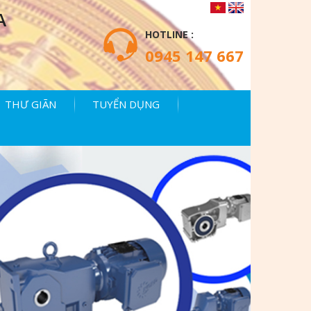
A
HOTLINE :
0945 147 667
THƯ GIÃN
TUYỂN DỤNG