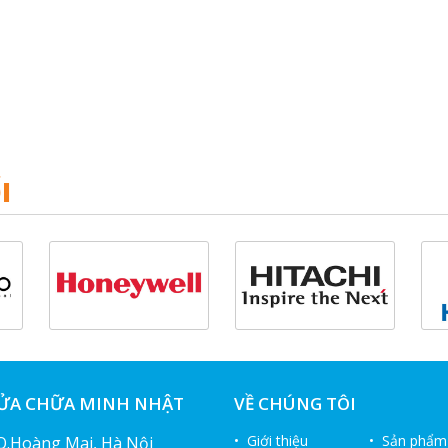
I
SỬA CHỮA MINH NHẬT
VỀ CHÚNG TÔI
• Giới thiệu
• Sản phẩm
 Q.Hoàng Mai, Hà Nội