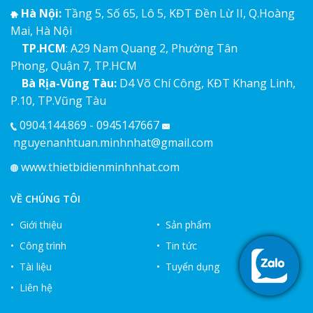
Hà Nội:
Tầng 5, Số 65, Lô 5, KĐT Đền Lừ II, Q.Hoàng
Mai, Hà Nội
TP.HCM
: A29 Nam Quang 2, Phường Tân
Phong, Quận 7, TP.HCM
Bà Rịa-Vũng Tàu:
D4 Võ Chí Công, KĐT Khang Linh,
P.10, TP.Vũng Tàu
0904.144.869 - 0945147667
nguyenanhtuan.minhnhat@gmail.com
www.thietbidienminhnhat.com
VỀ CHÚNG TÔI
• Giới thiệu
• Sản phẩm
• Công trình
• Tin tức
• Tài liệu
• Tuyển dụng
• Liên hệ