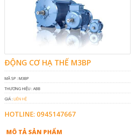
ĐỘNG CƠ HẠ THẾ M3BP
MÃ SP : M3BP
THƯƠNG HIỆU : ABB
GIÁ :
LIÊN HỆ
HOTLINE: 0945147667
MÔ TẢ SẢN PHẨM