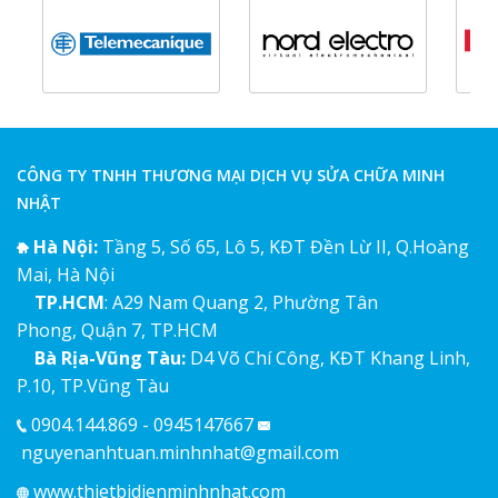
CÔNG TY TNHH THƯƠNG MẠI DỊCH VỤ SỬA CHỮA MINH
NHẬT
Hà Nội:
Tầng 5, Số 65, Lô 5, KĐT Đền Lừ II, Q.Hoàng
Mai, Hà Nội
TP.HCM
: A29 Nam Quang 2, Phường Tân
Phong, Quận 7, TP.HCM
Bà Rịa-Vũng Tàu:
D4 Võ Chí Công, KĐT Khang Linh,
P.10, TP.Vũng Tàu
0904.144.869 - 0945147667
nguyenanhtuan.minhnhat@gmail.com
www.thietbidienminhnhat.com