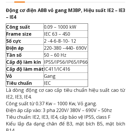
Động cơ điện ABB vỏ gang M3BP, Hiệu suất IE2 – IE3
– IE4
Công suất
0.09 – 1000 kW
Frame size
IEC 63 – 450
Số cực
2 -4-6-8-10- 12
Điện áp
220-380 –440- 690V
Tần số
50 – 60 Hz
Cấp độ làm kín
IP55/IP56/IP65/IP66
Cấp độ làm mát
IC411/IC416
Vỏ
Gang
Tiêu chuẩn
IEC
Là dòng động cơ cao cấp tiêu chuẩn hiệu suất cao từ
IE2, IE3, IE4.
Công suất từ 0.37 Kw – 1000 Kw, Vỏ gang.
Điện áp cấp vào: 3 pha 220V/ 380V – 690V – 50hz
Tiêu chuẩn: IE2, IE3, IE4, cấp bảo vệ IP55, class F
Kiểu lắp đa dạng chân đế B3, mặt bích B5, mặt bích
B14….