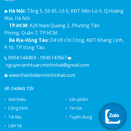
Hà Nội:
Tầng 5, Số 65, Lô 5, KĐT Đền Lừ II, Q.Hoàng
Mai, Hà Nội
TP.HCM
: A29 Nam Quang 2, Phường Tân
Phong, Quận 7, TP.HCM
Bà Rịa-Vũng Tàu:
D4 Võ Chí Công, KĐT Khang Linh,
P.10, TP.Vũng Tàu
0904.144.869 - 0945147667
nguyenanhtuan.minhnhat@gmail.com
www.thietbidienminhnhat.com
VỀ CHÚNG TÔI
• Giới thiệu
• Sản phẩm
• Công trình
• Tin tức
• Tài liệu
• Tuyển dụng
• Liên hệ