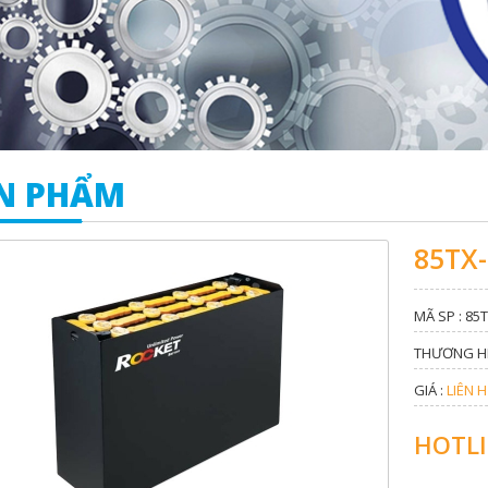
N PHẨM
85TX-
MÃ SP : 85
THƯƠNG HI
GIÁ :
LIÊN H
HOTLI