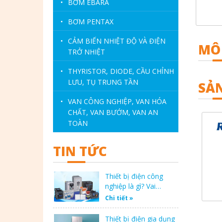
•
BƠM EBARA
•
BƠM PENTAX
•
CẢM BIẾN NHIỆT ĐỘ VÀ ĐIỆN
MÔ
TRỞ NHIỆT
•
THYRISTOR, DIODE, CẦU CHỈNH
LƯU, TỤ TRUNG TẦN
SẢ
•
VAN CÔNG NGHIỆP, VAN HÓA
CHẤT, VAN BƯỚM, VAN AN
TOÀN
TIN TỨC
Thiết bị điện công
nghiệp là gì? Vai…
Chi tiết »
Thiết bị điện gia dụng