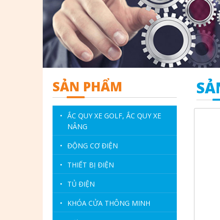
SẢN PHẨM
SẢ
•
ẮC QUY XE GOLF, ẮC QUY XE
NÂNG
•
ĐỘNG CƠ ĐIỆN
•
THIẾT BỊ ĐIỆN
•
TỦ ĐIỆN
•
KHÓA CỬA THÔNG MINH