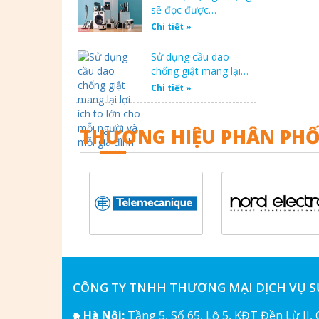
sẽ đọc được…
Chi tiết »
Sử dụng cầu dao
chống giật mang lại…
Chi tiết »
THƯƠNG HIỆU PHÂN PHỐ
CÔNG TY TNHH THƯƠNG MẠI DỊCH VỤ 
Hà Nội:
Tầng 5, Số 65, Lô 5, KĐT Đền Lừ II,