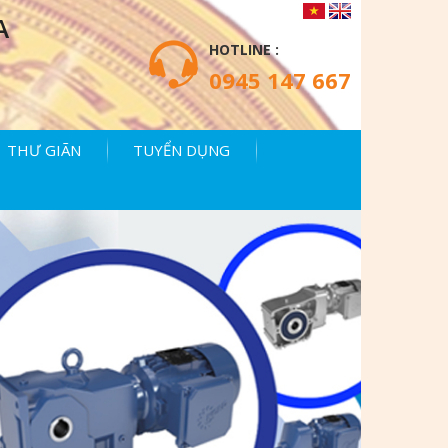
A
HOTLINE :
0945 147 667
THƯ GIÃN
TUYỂN DỤNG