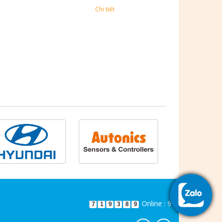
Chi tiết
Online : 9
7
1
9
3
8
9