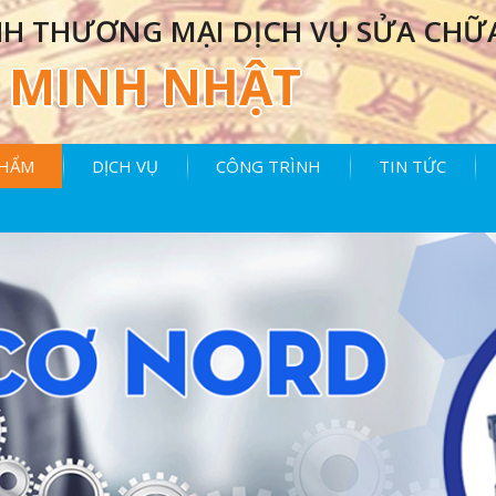
H THƯƠNG MẠI DỊCH VỤ SỬA CHỮ
MINH NHẬT
PHẨM
DỊCH VỤ
CÔNG TRÌNH
TIN TỨC