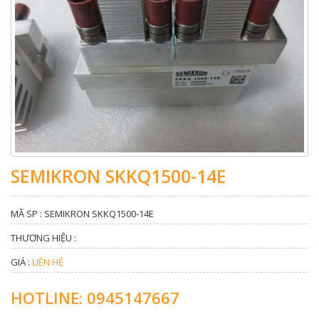
SEMIKRON SKKQ1500-14E
MÃ SP : SEMIKRON SKKQ1500-14E
THƯƠNG HIỆU :
GIÁ :
LIÊN HỆ
HOTLINE: 0945147667