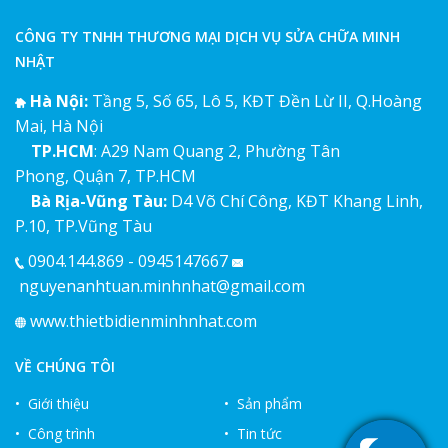
CÔNG TY TNHH THƯƠNG MẠI DỊCH VỤ SỬA CHỮA MINH
NHẬT
Hà Nội:
Tầng 5, Số 65, Lô 5, KĐT Đền Lừ II, Q.Hoàng
Mai, Hà Nội
TP.HCM
: A29 Nam Quang 2, Phường Tân
Phong, Quận 7, TP.HCM
Bà Rịa-Vũng Tàu:
D4 Võ Chí Công, KĐT Khang Linh,
P.10, TP.Vũng Tàu
0904.144.869 - 0945147667
nguyenanhtuan.minhnhat@gmail.com
www.thietbidienminhnhat.com
VỀ CHÚNG TÔI
• Giới thiệu
• Sản phẩm
• Công trình
• Tin tức