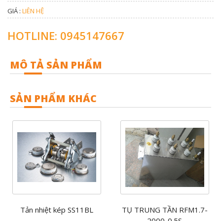
GIÁ :
LIÊN HỆ
HOTLINE: 0945147667
MÔ TẢ SẢN PHẨM
SẢN PHẨM KHÁC
Tản nhiệt kép SS11BL
TỤ TRUNG TẦN RFM1.7-
2000-0.5S