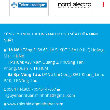
CÔNG TY TNHH THƯƠNG MẠI DỊCH VỤ SỬA CHỮA MINH
NHẬT
Hà Nội:
Tầng 5, Số 65, Lô 5, KĐT Đền Lừ II, Q.Hoàng
Mai, Hà Nội
TP.HCM
: A29 Nam Quang 2, Phường Tân
Phong, Quận 7, TP.HCM
Bà Rịa-Vũng Tàu:
D4 Võ Chí Công, KĐT Khang Linh,
P.10, TP.Vũng Tàu
0904.144.869 - 0945147667
nguyenanhtuan.minhnhat@gmail.com
www.thietbidienminhnhat.com