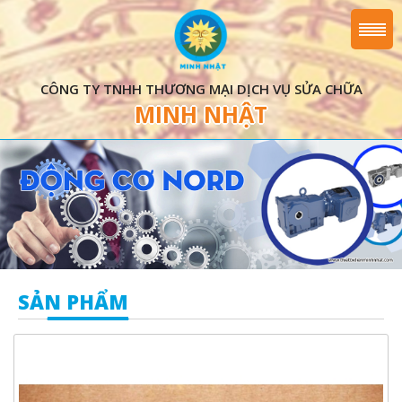
CÔNG TY TNHH THƯƠNG MẠI DỊCH VỤ SỬA CHỮA
MINH NHẬT
SẢN PHẨM