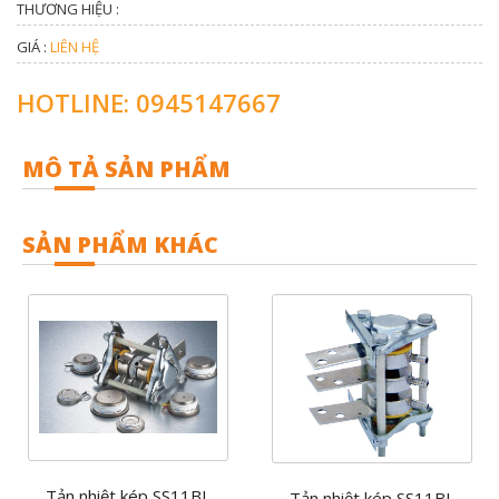
THƯƠNG HIỆU :
GIÁ :
LIÊN HỆ
HOTLINE: 0945147667
MÔ TẢ SẢN PHẨM
SẢN PHẨM KHÁC
Tản nhiệt kép SS11BL
Tản nhiệt kép SS11BL