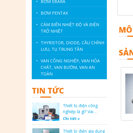
•
BƠM EBARA
•
BƠM PENTAX
•
CẢM BIẾN NHIỆT ĐỘ VÀ ĐIỆN
MÔ
TRỞ NHIỆT
•
THYRISTOR, DIODE, CẦU CHỈNH
LƯU, TỤ TRUNG TẦN
SẢ
•
VAN CÔNG NGHIỆP, VAN HÓA
CHẤT, VAN BƯỚM, VAN AN
TOÀN
TIN TỨC
Thiết bị điện công
nghiệp là gì? Vai…
Chi tiết »
Thiết bị điện gia dụng