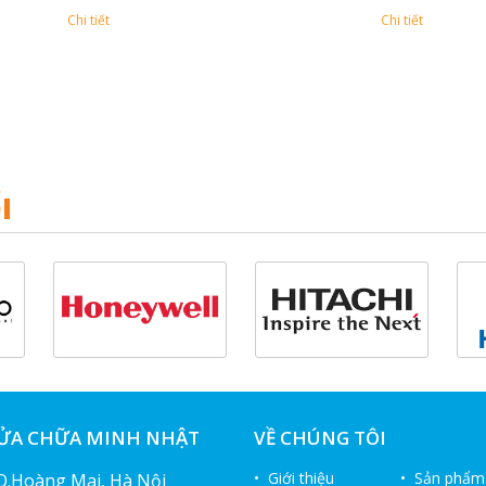
Chi tiết
Chi tiết
I
SỬA CHỮA MINH NHẬT
VỀ CHÚNG TÔI
• Giới thiệu
• Sản phẩm
 Q.Hoàng Mai, Hà Nội