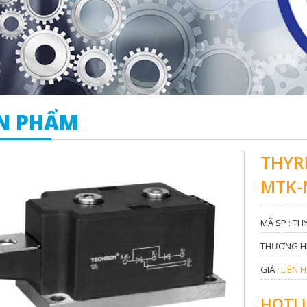
N PHẨM
THYR
MTK-
MÃ SP : T
THƯƠNG HI
GIÁ :
LIÊN H
HOTLI