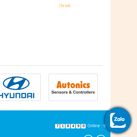
Chi tiết
Online : 9
7
1
8
4
9
0