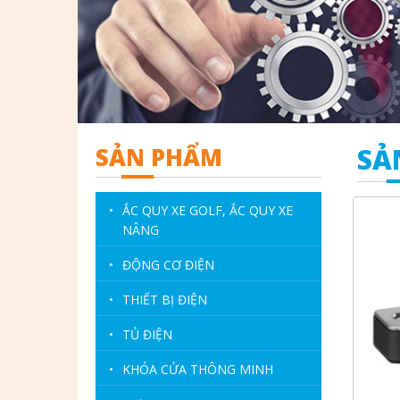
SẢN PHẨM
SẢ
•
ẮC QUY XE GOLF, ẮC QUY XE
NÂNG
•
ĐỘNG CƠ ĐIỆN
•
THIẾT BỊ ĐIỆN
•
TỦ ĐIỆN
•
KHÓA CỬA THÔNG MINH