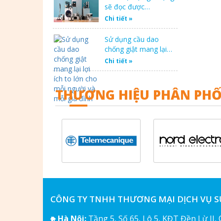
sẽ đọc được…
Chi tiết »
Sử dụng cầu dao
chống giật mang lại…
Chi tiết »
THƯƠNG HIỆU PHÂN PHỐ
CÔNG TY TNHH THƯƠNG MẠI DỊCH VỤ 
Hà Nội:
Tầng 5, Số 65, Lô 5, KĐT Đền Lừ II,