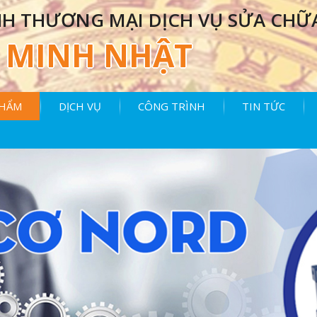
H THƯƠNG MẠI DỊCH VỤ SỬA CHỮ
MINH NHẬT
PHẨM
DỊCH VỤ
CÔNG TRÌNH
TIN TỨC