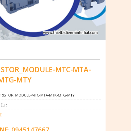
ISTOR_MODULE-MTC-MTA-
MTG-MTY
HYRISTOR_MODULE-MTC-MTA-MTK-MTG-MTY
ỆU :
Ệ
NE: 0945147667