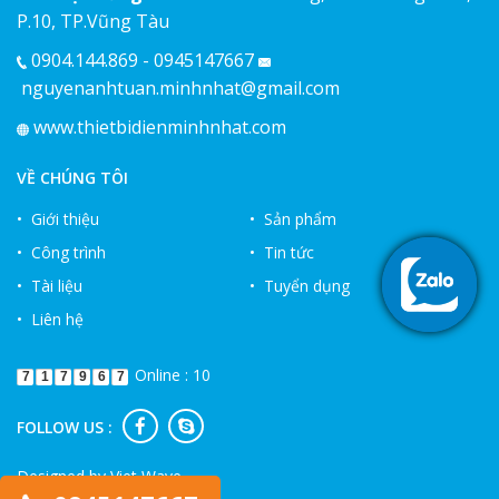
P.10, TP.Vũng Tàu
0904.144.869 - 0945147667
nguyenanhtuan.minhnhat@gmail.com
www.thietbidienminhnhat.com
VỀ CHÚNG TÔI
• Giới thiệu
• Sản phẩm
• Công trình
• Tin tức
• Tài liệu
• Tuyển dụng
• Liên hệ
Online : 10
7
1
7
9
6
7
FOLLOW US :
Designed by
Viet Wave