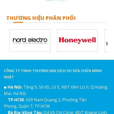
THƯƠNG HIỆU PHÂN PHỐI
CÔNG TY TNHH THƯƠNG MẠI DỊCH VỤ SỬA CHỮA MINH
NHẬT
Hà Nội:
Tầng 5, Số 65, Lô 5, KĐT Đền Lừ II, Q.Hoàng
Mai, Hà Nội
TP.HCM
: A29 Nam Quang 2, Phường Tân
Phong, Quận 7, TP.HCM
Bà Rịa-Vũng Tàu:
D4 Võ Chí Công, KĐT Khang Linh,