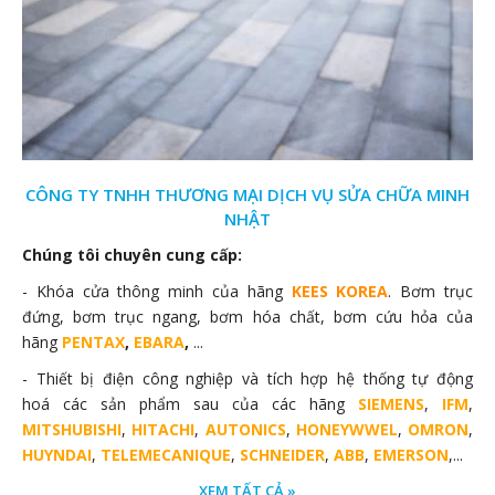
CÔNG TY TNHH THƯƠNG MẠI DỊCH VỤ SỬA CHỮA MINH
NHẬT
Chúng tôi chuyên cung cấp:
- Khóa cửa thông minh của hãng
KEES KOREA
. Bơm trục
đứng, bơm trục ngang, bơm hóa chất, bơm cứu hỏa của
hãng
PENTAX
,
EBARA
,
...
- Thiết bị điện công nghiệp và tích hợp hệ thống tự động
hoá các sản phẩm sau của các hãng
SIEMENS
,
IFM
,
MITSHUBISHI
,
HITACHI
,
AUTONICS
,
HONEYWWEL
,
OMRON
,
HUYNDAI
,
TELEMECANIQUE
,
SCHNEIDER
,
ABB
,
EMERSON
,...
XEM TẤT CẢ »