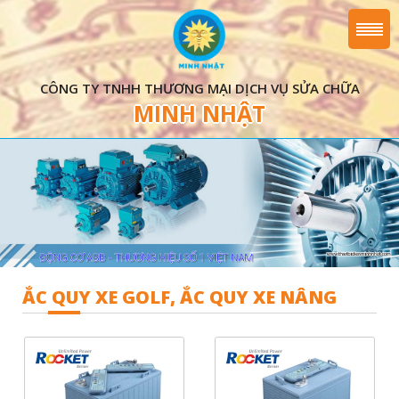
CÔNG TY TNHH THƯƠNG MẠI DỊCH VỤ SỬA CHỮA
MINH NHẬT
ẮC QUY XE GOLF, ẮC QUY XE NÂNG